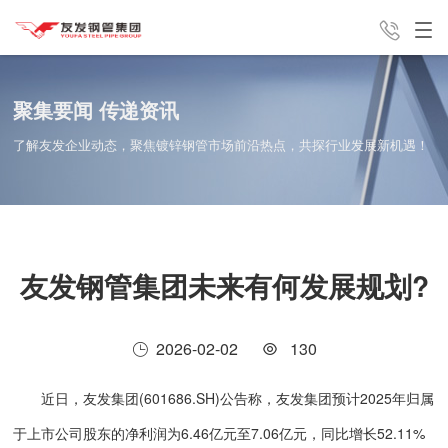
产品中心
解决方案
新闻中心
聚集要闻 传递资讯
了解友发企业动态，聚焦镀锌钢管市场前沿热点，共探行业发展新机遇！
销售咨询电话
友发分公
集团介绍
联系我们
13821762813
友发钢管集团未来有何发展规划?
司
2026-02-02
130
近日，友发集团(601686.SH)公告称，友发集团预计2025年归属
于上市公司股东的净利润为6.46亿元至7.06亿元，同比增长52.11%