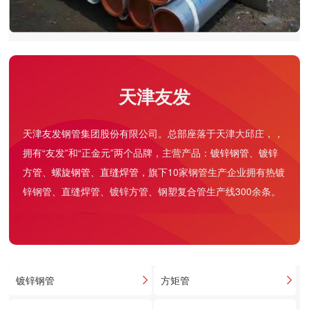
友发集团李茂津：“由千万吨迈向千亿元，做全球管业第一
雄狮”
天津友发
在中国焊接钢管行业深耕25年，天津友发钢管集团股份有
限公司从几位合伙人白手起家，发展为连续20年全国焊管
天津友发钢管集团股份有限公司。总部座落于天津大邱庄，，
拥有“友发”和“正金元”两个品牌，主营产品：
镀锌钢管
、
镀锌
方管
、
螺旋钢管
、
直缝焊管
，旗下10家钢管生产企业拥有热镀
锌钢管、直缝焊管、镀锌方管、钢塑复合管生产线300余条。
镀锌钢管
方矩管