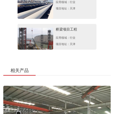
应用领域：行业
DN150
6寸*4.5mm
Q2
项目地址：天津
DN200
8寸*6.0mm
Q2
桥梁项目工程
应用领域：行业
项目地址：天津
相关产品