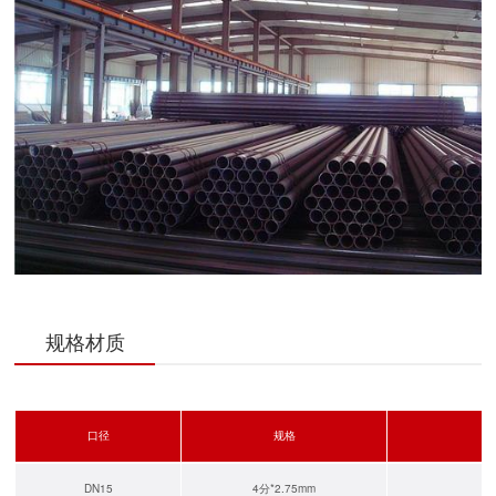
规格材质
口径
规格
DN15
4分*2.75mm
Q1