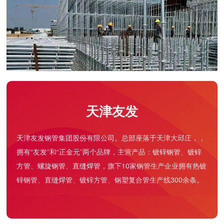
天津友发
天津友发钢管集团股份有限公司。总部座落于天津大邱庄，，
拥有“友发”和“正金元”两个品牌，主营产品：
镀锌钢管
、
镀锌
方管
、
螺旋钢管
、
直缝焊管
，旗下10家钢管生产企业拥有热镀
锌钢管、直缝焊管、镀锌方管、钢塑复合管生产线300余条。
友发盘扣脚手架管：建筑施工中的搭建效率与安全保障
在建筑施工领域，脚手架是保障高空作业顺利推进的