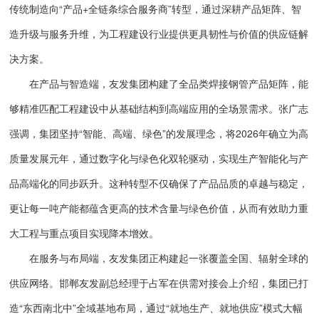
传统制造向“产品+全链条综合服务商”转型，通过深耕产品矩阵、智
造升级与服务升维，为工程建设行业提供更具韧性与价值的供应链解
决方案。
在产品与智造端，友发集团构建了全品类焊接钢管产品矩阵，能
够精准匹配工程建设中从基础结构到高端应用的全场景需求。张广志
强调，集团坚持“智能、高端、绿色”的发展理念，将2026年确立为高
质量发展元年，通过数字化与绿色化双轮驱动，实现生产智能化与产
品高端化的同步跃升。这种转型不仅确保了产品品质的卓越与稳定，
更让每一吨产能都蕴含更高的技术含量与绿色价值，从而有效助力重
大工程与重点项目实现降本增效。
在服务与布局端，友发集团正构建起一张覆盖全国、辐射全球的
供应网络。邯郸友发副总经理于占军在供需对接会上介绍，集团已打
造“东西南北中”全域基地布局，通过“就地生产、就地供应”模式大幅