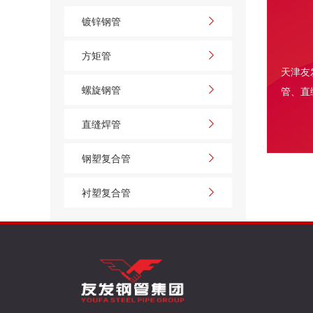
镀锌钢管
在建筑施工领域，脚手架是保障高空作业顺利
推进的核心支撑设施，其性能直接关乎施工效率与人员
方矩管
安全。友
天津友
螺旋钢管
管
、
直
直缝焊管
钢塑复合管
衬塑复合管