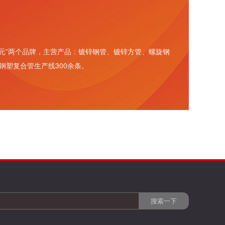
元”两个品牌，主营产品：
镀锌钢管
、
镀锌方管
、
螺旋钢
钢塑复合管生产线300余条。