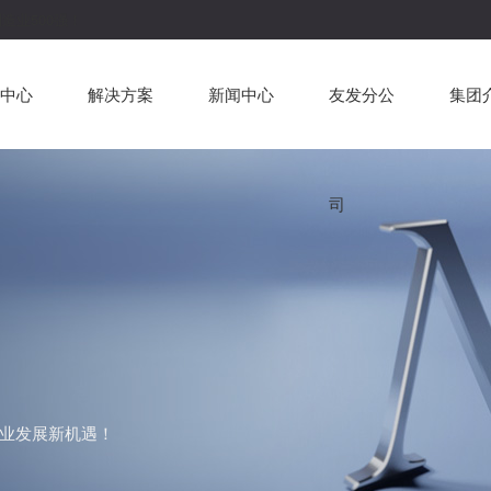
造业500强！
中心
解决方案
新闻中心
友发分公
集团
司
业发展新机遇！